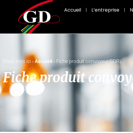
Accueil
L’entreprise
N
Fiche produit convo
Vous êtes ici ›
Accueil
›
Fiche produit convoyeur GDRL
Fiche produit convo