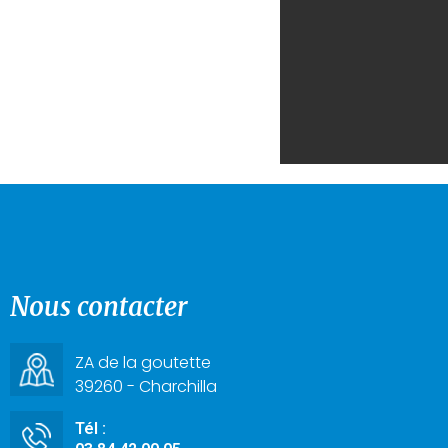
Nous contacter
ZA de la goutette
39260 - Charchilla
Tél :