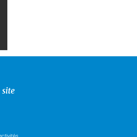
 site
ctivités