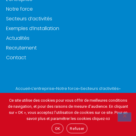
Notre force
Secteurs d’activités
Exemples d’installation
Actualités
Recrutement
Contact
Accueil
L’entreprise
Notre force
Secteurs d’activités
Exemples d’installation
Actualités
Recrutement
Contact
Ce site utilise des cookies pour vous offrir de meilleures conditions
de navigation, et pour des raisons de mesure d’audience. En cliquant
Mentions légales & Politique de Confidentialité
Plan du site
sur « OK », vous acceptez l’utilisation de cookies sur ce site. Pour en
savoir plus et paramétrer les cookies cliquez-ici
OK
Refuser